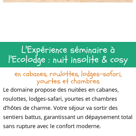
Un séminaire avec
hébergement insolite
pour fédérer vos
collaborateurs
L'Expérience séminaire à
Cabanes, yourtes, roulottes, tentes
safari, gîte et chambres d'hôtes : un
l'Ecolodge : nuit insolite & cosy
“village” rien que pour votre équipe.
Confort simple, chaleur du bois,
grandes tablées, veillées au coin du
en cabanes, roulottes, lodges-safari,
feu et écogestes concrets. Pour votre
yourtes et chambres
projet de séminaire en écolodge,
l'hébergement devient un levier de
Le domaine propose des nuitées en cabanes,
cohésion : on se retrouve, on respire,
on échange… et le lendemain, les
roulottes, lodges-safari, yourtes et chambres
réunions sont plus efficaces. Choisir
notre établissement, c'est opter pour
d’hôtes de charme. Votre séjour va sortir des
un séminaire original proche de Paris,
sentiers battus, garantissant un dépaysement total
idéal pour déconnecter sans voyager
des heures. Nous vous accueillons
sans rupture avec le confort moderne.
pour votre prochain séminaire
résidentiel insolite en Bourgogne, aux